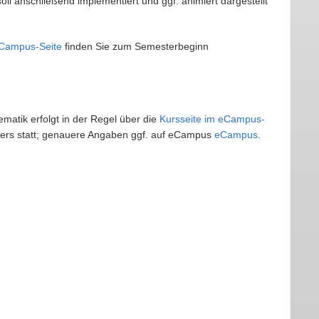
l anschließend implementiert und ggf. animiert dargestellt
Campus-Seite
finden Sie zum Semesterbeginn
matik erfolgt in der Regel über die
Kursseite im eCampus-
ters statt; genauere Angaben ggf. auf eCampus
eCampus
.