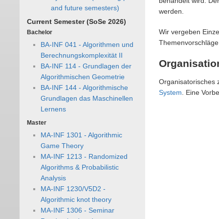
behandelt wird. De
and future semesters)
werden.
Current Semester (SoSe 2026)
Wir vergeben Einze
Bachelor
Themenvorschläge f
BA-INF 041 - Algorithmen und
Berechnungskomplexität II
Organisatio
BA-INF 114 - Grundlagen der
Algorithmischen Geometrie
Organisatorisches z
BA-INF 144 - Algorithmische
System
. Eine Vorb
Grundlagen das Maschinellen
Lernens
Master
MA-INF 1301 - Algorithmic
Game Theory
MA-INF 1213 - Randomized
Algorithms & Probabilistic
Analysis
MA-INF 1230/V5D2 -
Algorithmic knot theory
MA-INF 1306 - Seminar