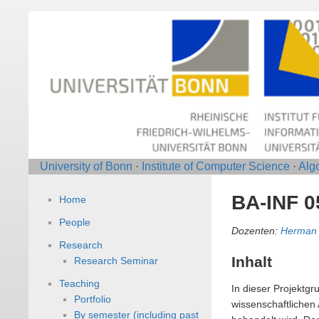
University of Bonn
·
Institute of Computer Science
·
Alg
BA-INF 0
Home
People
Dozenten:
Herman 
Research
Inhalt
Research Seminar
Teaching
In dieser Projektg
Portfolio
wissenschaftlichen
By semester (including past