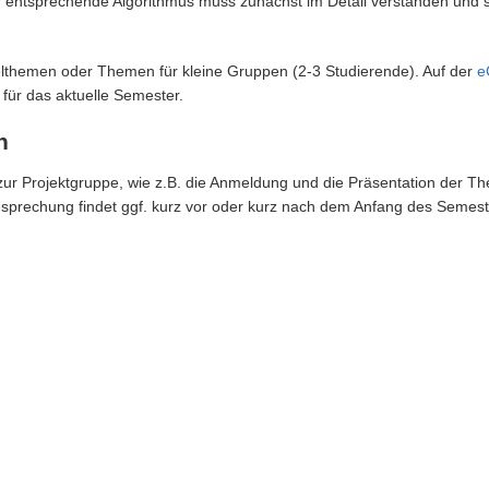
r entsprechende Algorithmus muss zunächst im Detail verstanden und sol
lthemen oder Themen für kleine Gruppen (2-3 Studierende). Auf der
e
ür das aktuelle Semester.
n
ur Projektgruppe, wie z.B. die Anmeldung und die Präsentation der The
esprechung findet ggf. kurz vor oder kurz nach dem Anfang des Semes