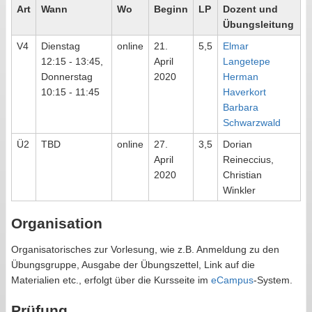
Art
Wann
Wo
Beginn
LP
Dozent und
Übungsleitung
V4
Dienstag
online
21.
5,5
Elmar
12:15 - 13:45,
April
Langetepe
Donnerstag
2020
Herman
10:15 - 11:45
Haverkort
Barbara
Schwarzwald
Ü2
TBD
online
27.
3,5
Dorian
April
Reineccius,
2020
Christian
Winkler
Organisation
Organisatorisches zur Vorlesung, wie z.B. Anmeldung zu den
Übungsgruppe, Ausgabe der Übungszettel, Link auf die
Materialien etc., erfolgt über die Kursseite im
eCampus
-System.
Prüfung