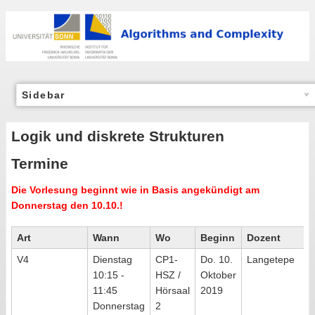
Sidebar
Logik und diskrete Strukturen
Termine
Die Vorlesung beginnt wie in Basis angekündigt am
Donnerstag den 10.10.!
Art
Wann
Wo
Beginn
Dozent
V4
Dienstag
CP1-
Do. 10.
Langetepe
10:15 -
HSZ /
Oktober
11:45
Hörsaal
2019
Donnerstag
2